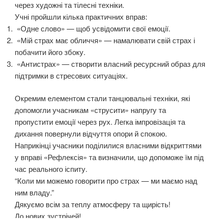
через художні та тілесні техніки.
Учні пройшли кілька практичних вправ:
«Одне слово» — щоб усвідомити свої емоції.
«Мій страх має обличчя» — намалювати свій страх і
побачити його збоку.
«Антистрах» — створити власний ресурсний образ для
підтримки в стресових ситуаціях.
Окремим елементом стали танцювальні техніки, які
допомогли учасникам «струсити» напругу та
пропустити емоції через рух. Легка імпровізація та
дихання повернули відчуття опори й спокою.
Наприкінці учасники поділилися власними відкриттями
у вправі «Рефлексія» та визначили, що допоможе їм під
час реального іспиту.
“Коли ми можемо говорити про страх — ми маємо над
ним владу.”
Дякуємо всім за теплу атмосферу та щирість!
До нових зустрічей!