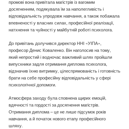
промові вона привітала магістрів із вагомим
досягненням, подякувала їм за наполегливість і
відповідальність упродовж навчання, а також побажала
впевненості у власних силах, професійної реалізації,
натхнення та чуйності у майбутній роботі психолога.
До привітань долучився директор ННІ «УІПА»,
професор Денис Коваленко. Він наголосив на тому,
який непростий і водночас важливий шлях пройшли
випускники задля отримання диплома психолога,
відзначив їхню витримку, цілеспрямованість і готовність
брати на себе професійну відповідальність у сфері
психологічної допомоги.
Атмосфера заходу була сповнена щирих емоцій,
вдячності та гордості за досягнення магістрів.
Отримання диплома – це не лише підсумок років
навчання, а й початок нового етапу професійного
шляху.