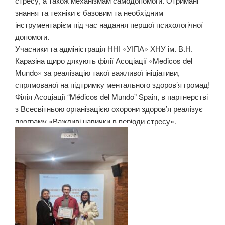
стресу, а також механізмам самодопомоги. Отримані
знання та техніки є базовим та необхідним
інструментарієм під час надання першої психологічної
допомоги.
Учасники та адміністрація ННІ «УІПА» ХНУ ім. В.Н.
Каразіна щиро дякують філії Асоціації «Medicos del
Mundo» за реалізацію такої важливої ініціативи,
спрямованої на підтримку ментального здоров’я громад!
Філія Асоціації “Médicos del Mundo” Spain, в партнерстві
з Всесвітньою організацією охорони здоров’я реалізує
програму «Важливі навички в періоди стресу».