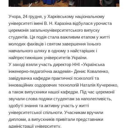
Учора, 24 грудня, у Харківському національному
університеті імені В. Н. Каразіна відбулася урочиста
церемонія загальноуніверситетського випуску
студентів. Ця подія стала важливим етапом у житті
молодих фахівців і святом завершення їхнього
навчального шляху в одному з найстаріших і
найпрестижніших університетів України.
У заході взяли участь директор ННІ «Українська
інженерно-педагогічна академія» Денис Коваленко,
завідувачка кафедри практичної психології та
інноваційних оздоровчих технологій Наталія Кучеренко,
а також випускники нашої кафедри. Під час церемонії
звучали слова подяки студентам за наполегливість,
здобуті знання та активну участь у житті
університетської спільноти. Учасникам вручили
дипломи, а випускників привітали представники
адміністрації університету.