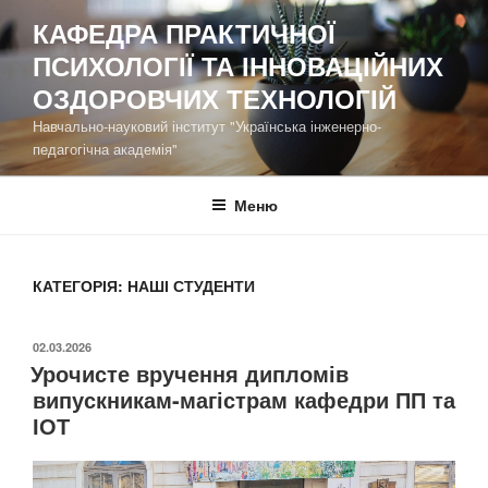
Перейти
КАФЕДРА ПРАКТИЧНОЇ
до
ПСИХОЛОГІЇ ТА ІННОВАЦІЙНИХ
вмісту
ОЗДОРОВЧИХ ТЕХНОЛОГІЙ
Навчально-науковий інститут "Українська інженерно-
педагогічна академія"
Меню
КАТЕГОРІЯ:
НАШІ СТУДЕНТИ
ОПУБЛІКОВАНО
02.03.2026
Урочисте вручення дипломів
випускникам-магістрам кафедри ПП та
ІОТ