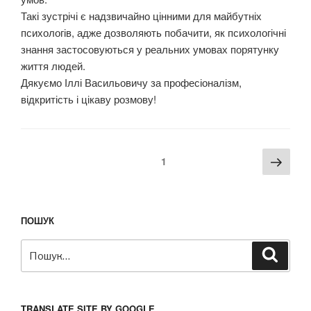
Такі зустрічі є надзвичайно цінними для майбутніх
психологів, адже дозволяють побачити, як психологічні
знання застосовуються у реальних умовах порятунку
життя людей.
Дякуємо Іллі Васильовичу за професіоналізм,
відкритість і цікаву розмову!
Пагінація
Наст
Сторінка
1
записів
стор
ПОШУК
Пошук
Шукат
за
запитом:
TRANSLATE SITE BY GOOGLE