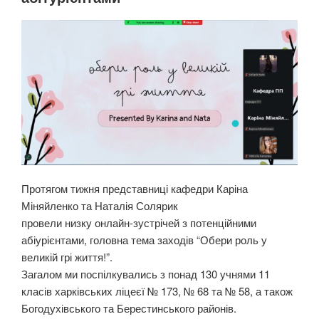
Протягом тижня представниці кафедри Каріна
Міняйленко та Наталія Солярик
провели низку онлайн-зустрічей з потенційними
абіурієнтами, головна тема заходів “Обери роль у
великій грі життя!”.
Загалом ми поспілкувались з понад 130 учнями 11
класів харківських ліцеєї № 173, № 68 та № 58, а також
Богодухівського та Берестинського районів.