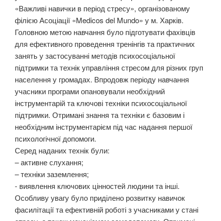
«Важливі навички в період стресу», організованому
філією Асоціації «Medicos del Mundo» у м. Харків.
Головною метою навчання було підготувати фахівців
для ефективного проведення тренінгів та практичних
занять у застосуванні методів психосоціальної
підтримки та технік управління стресом для різних груп
населення у громадах. Впродовж періоду навчання
учасники програми опановували необхідний
інструментарій та ключові техніки психосоціальної
підтримки. Отримані знання та техніки є базовим і
необхідним інструментарієм під час надання першої
психологічної допомоги.
Серед наданих технік були:
– активне слухання;
– техніки заземлення;
-️ виявлення ключових цінностей людини та інші.
Особливу увагу було приділено розвитку навичок
фасилітації та ефективній роботі з учасниками у стані